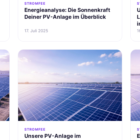
STROMFEE
S
Energieanalyse: Die Sonnenkraft
U
Deiner PV-Anlage im Überblick
L
i
17. Juli 2025
1
STROMFEE
S
Unsere PV-Anlage im
E