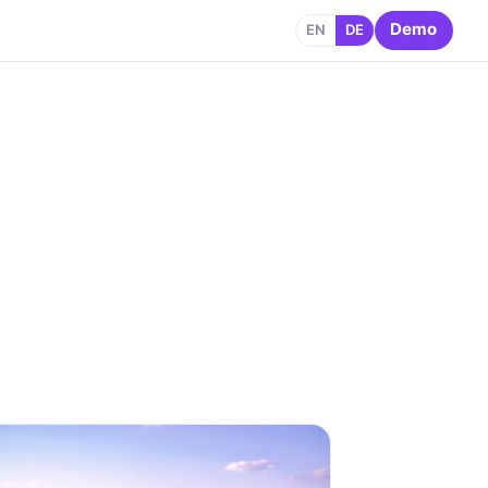
Demo
EN
DE