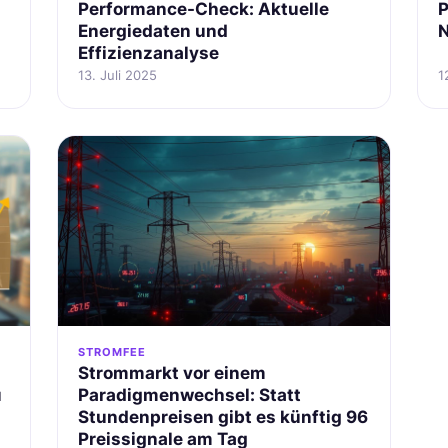
Performance-Check: Aktuelle
P
Energiedaten und
N
Effizienzanalyse
13. Juli 2025
1
STROMFEE
Strommarkt vor einem
u
Paradigmenwechsel: Statt
Stundenpreisen gibt es künftig 96
Preissignale am Tag