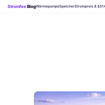
Stromfee
Blog
Wärmepumpe
Speicher
Strompreis & §51