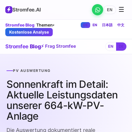
☰
Stromfee
.AI
EN
Stromfee Blog
Themen
DE
EN
日本語
中文
▾
Kostenlose Analyse
Stromfee
Blog
⚡ Frag Stromfee
EN
DE
PV AUSWERTUNG
Sonnenkraft im Detail:
Aktuelle Leistungsdaten
unserer 664-kW-PV-
Anlage
Die Auswertung dokumentiert reale