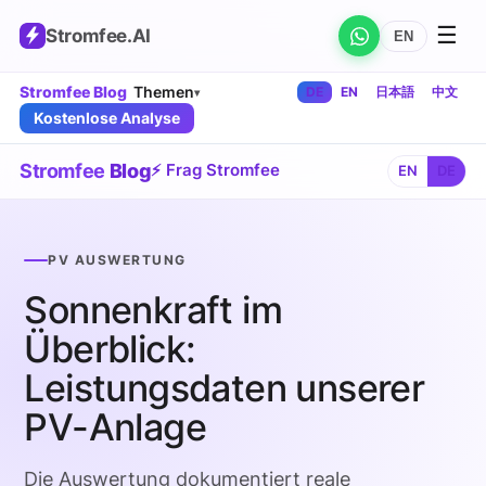
☰
Stromfee
.AI
EN
Stromfee Blog
Themen
DE
EN
日本語
中文
▾
Kostenlose Analyse
Stromfee
Blog
⚡ Frag Stromfee
EN
DE
PV AUSWERTUNG
Sonnenkraft im
Überblick:
Leistungsdaten unserer
PV-Anlage
Die Auswertung dokumentiert reale