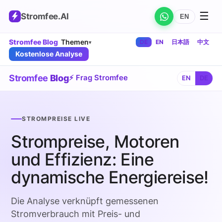
☰
Stromfee
.AI
EN
Stromfee Blog
Themen
DE
EN
日本語
中文
▾
Kostenlose Analyse
Stromfee
Blog
⚡ Frag Stromfee
EN
DE
STROMPREISE LIVE
Strompreise, Motoren
und Effizienz: Eine
dynamische Energiereise!
Die Analyse verknüpft gemessenen
Stromverbrauch mit Preis- und