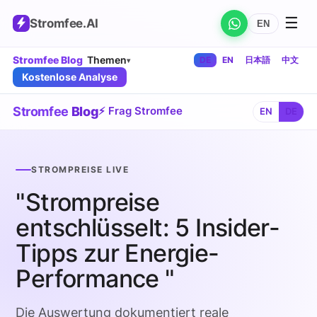
☰
Stromfee
.AI
EN
Stromfee Blog
Themen
DE
EN
日本語
中文
▾
Kostenlose Analyse
Stromfee
Blog
⚡ Frag Stromfee
EN
DE
STROMPREISE LIVE
"Strompreise
entschlüsselt: 5 Insider-
Tipps zur Energie-
Performance "
Die Auswertung dokumentiert reale