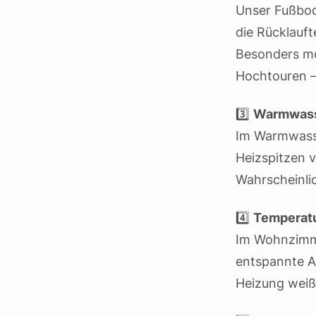
Unser Fußbode
die Rücklauft
Besonders mo
Hochtouren 
3️⃣
Warmwas
Im Warmwasser
Heizspitzen 
Wahrscheinli
4️⃣
Temperat
Im Wohnzimme
entspannte A
Heizung weiß