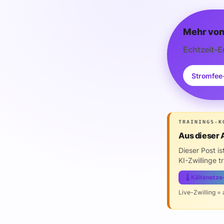
Mehr von
Echtzeit-E
Stromfee
TRAININGS-K
Aus dieser 
Dieser Post i
KI-Zwillinge t
🌡️ Kältenetz
Live-Zwilling =