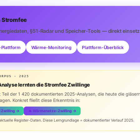
 Stromfee
nergiedaten, §51-Radar und Speicher-Tools — direkt einsetz
-Plattform
Wärme-Monitoring
Plattform-Überblick
ORPUS · 2025
Analyse lernten die Stromfee Zwillinge
st Teil der 1 420 dokumentierten 2025-Analysen, die heute die gläse
ragen. Konkret fließt diese Erkenntnis in:
e-Zwilling →
🔥 Wärmenetze-Zwilling →
 aktuelle Register-Daten. Diese Lerngrundlage = dokumentierter Verlauf 2025.