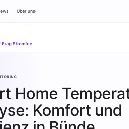
News
Über uns
▾
⚡ Frag Stromfee
ITORING
rt Home Temperat
yse: Komfort und
zienz in Bünde