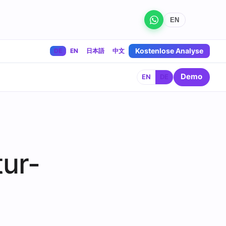
EN
Kostenlose Analyse
DE
EN
日本語
中文
Demo
EN
DE
ur-