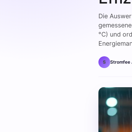
Die Auswert
gemessene B
°C) und ord
Energieman
S
Stromfee 