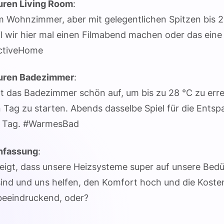
ren Living Room
:
m Wohnzimmer, aber mit gelegentlichen Spitzen bis 2
eil wir hier mal einen Filmabend machen oder das ein
ctiveHome
uren Badezimmer
:
 das Badezimmer schön auf, um bis zu 28 °C zu errei
n Tag zu starten. Abends dasselbe Spiel für die Ent
n Tag. #WarmesBad
fassung
:
zeigt, dass unsere Heizsysteme super auf unsere Bedü
ind und uns helfen, den Komfort hoch und die Koste
 beeindruckend, oder?