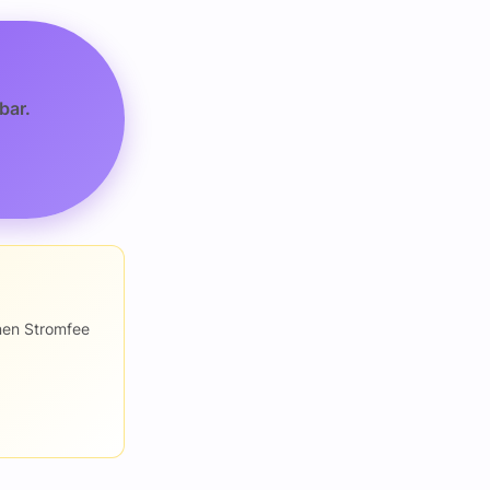
bar.
rnen Stromfee