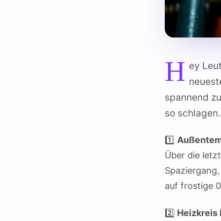
H
ey Leut
neuest
spannend zu 
so schlagen.
1️⃣
Außentem
Über die letz
Spaziergang, 
auf frostige 
2️⃣
Heizkreis