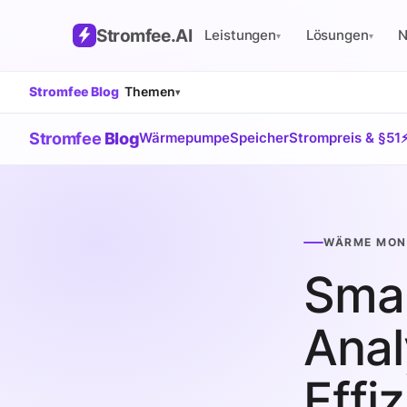
Stromfee
.AI
Leistungen
Lösungen
▾
▾
Stromfee Blog
Themen
▾
Stromfee
Blog
Wärmepumpe
Speicher
Strompreis & §51
WÄRME MON
Sma
Anal
Effi