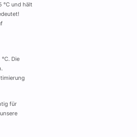
5 °C und hält
edeutet!
uf
 °C. Die
n.
timierung
tig für
 unsere