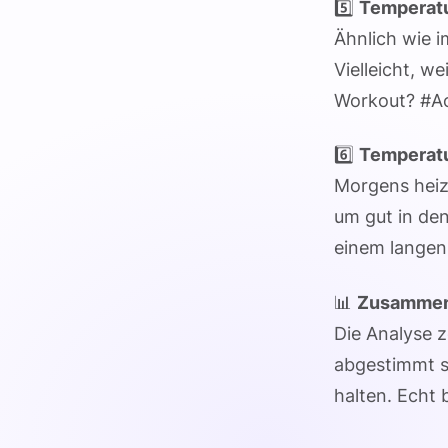
5️⃣
Temperatu
Ähnlich wie i
Vielleicht, w
Workout? #A
6️⃣
Temperat
Morgens heizt
um gut in de
einem lange
📊
Zusammen
Die Analyse 
abgestimmt s
halten. Echt