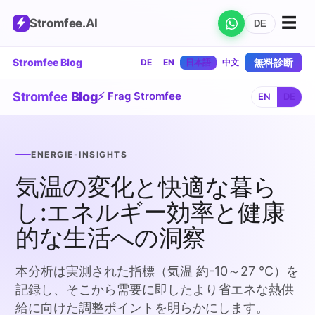
☰
Stromfee
.AI
DE
Stromfee Blog
無料診断
DE
EN
日本語
中文
Stromfee
Blog
⚡ Frag Stromfee
EN
DE
ENERGIE-INSIGHTS
気温の変化と快適な暮ら
し:エネルギー効率と健康
的な生活への洞察
本分析は実測された指標（気温 約-10～27 °C）を
記録し、そこから需要に即したより省エネな熱供
給に向けた調整ポイントを明らかにします。