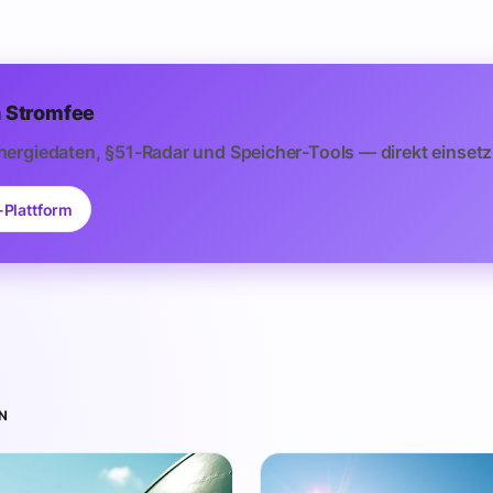
 Stromfee
nergiedaten, §51-Radar und Speicher-Tools — direkt einsetz
-Plattform
N