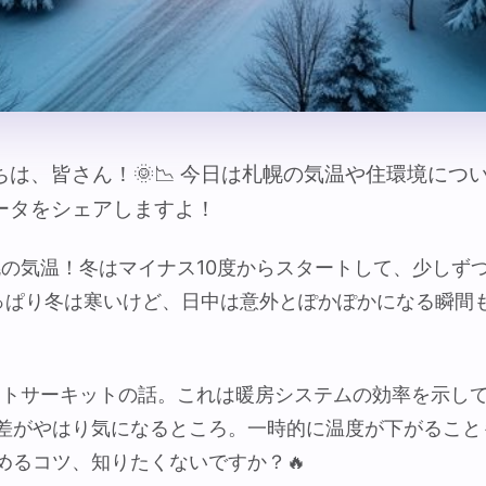
ちは、皆さん！🌞📉 今日は札幌の気温や住環境につ
ータをシェアしますよ！
は札幌の気温！冬はマイナス10度からスタートして、少しず
っぱり冬は寒いけど、日中は意外とぽかぽかになる瞬間
、ヒートサーキットの話。これは暖房システムの効率を示し
差がやはり気になるところ。一時的に温度が下がること
めるコツ、知りたくないですか？🔥