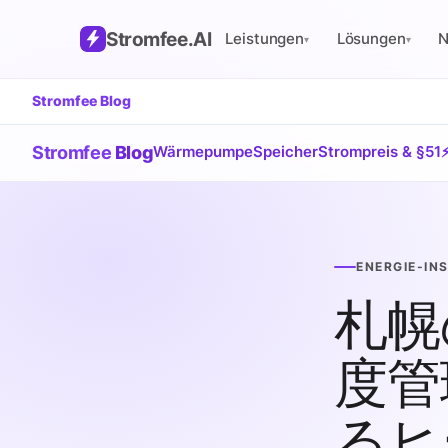
Stromfee
.AI
Leistungen
Lösungen
▾
▾
Stromfee Blog
Stromfee
Blog
Wärmepumpe
Speicher
Strompreis & §51
ENERGIE-IN
札幌
度管
るヒ