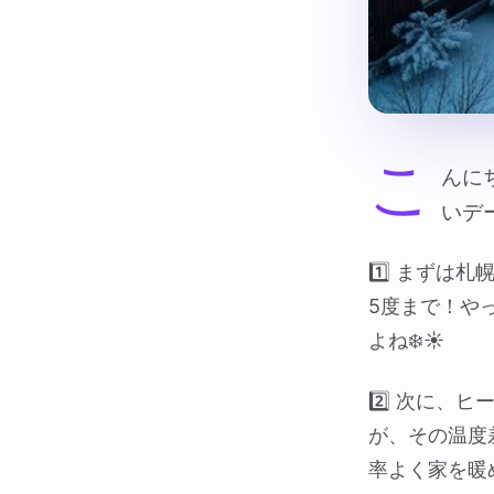
こ
んに
いデ
1️⃣ まず
5度まで！や
よね❄️☀️
2️⃣ 次に
が、その温度
率よく家を暖