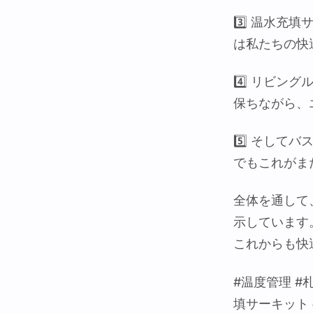
3️⃣ 温水充
は私たちの快
4️⃣ リビン
保ちながら、
5️⃣ そし
でもこれがま
全体を通して
示しています
これからも快
#温度管理 #
填サーキット