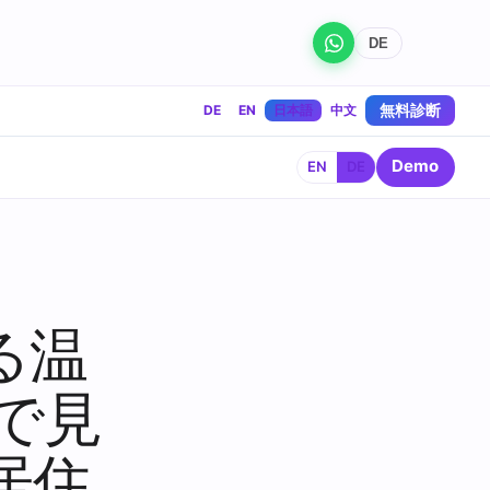
DE
無料診断
DE
EN
日本語
中文
Demo
EN
DE
る温
で見
居住