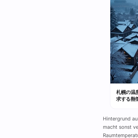
札幌の温
求する熱
Hintergrund au
macht sonst ve
Raumtemperatur