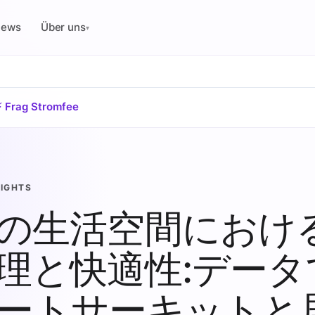
News
Über uns
▾
⚡ Frag Stromfee
SIGHTS
の生活空間におけ
理と快適性:データ
ートサーキットと