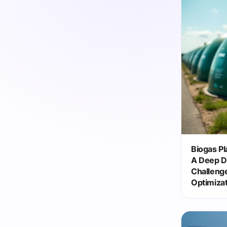
Biogas Pl
A Deep Di
Challeng
Optimiza