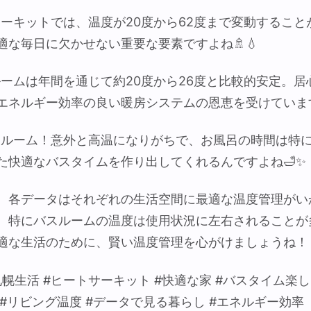
填サーキットでは、温度が20度から62度まで変動するこ
適な毎日に欠かせない重要な要素ですよね🚿💧
グルームは年間を通じて約20度から26度と比較的安定。
エネルギー効率の良い暖房システムの恩恵を受けています
てバスルーム！意外と高温になりがちで、お風呂の時間は特
た快適なバスタイムを作り出してくれるんですよね🛁✨
、各データはそれぞれの生活空間に最適な温度管理がい
。特にバスルームの温度は使用状況に左右されることが
適な生活のために、賢い温度管理を心がけましょうね！
札幌生活 #ヒートサーキット #快適な家 #バスタイム楽し
 #リビング温度 #データで見る暮らし #エネルギー効率