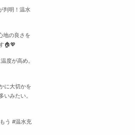
とが判明！温水
居心地の良さを
🏠💖
に温度が高め。
かに大切かを
多いみたい。
もう #温水充