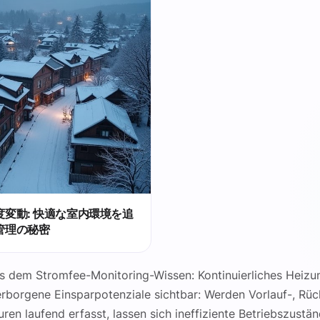
度変動: 快適な室内環境を追
管理の秘密
s dem Stromfee-Monitoring-Wissen: Kontinuierliches Heiz
rborgene Einsparpotenziale sichtbar: Werden Vorlauf-, Rüc
en laufend erfasst, lassen sich ineffiziente Betriebszustän