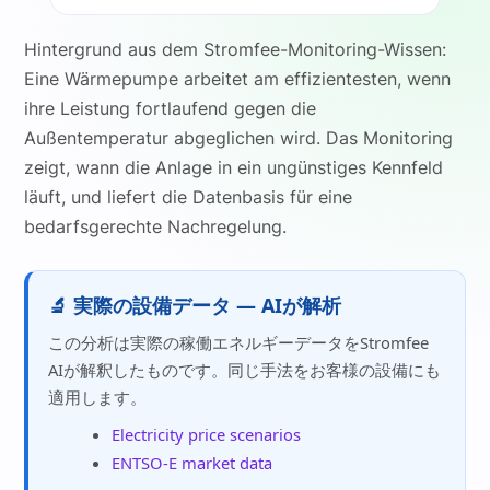
Hintergrund aus dem Stromfee-Monitoring-Wissen:
Eine Wärmepumpe arbeitet am effizientesten, wenn
ihre Leistung fortlaufend gegen die
Außentemperatur abgeglichen wird. Das Monitoring
zeigt, wann die Anlage in ein ungünstiges Kennfeld
läuft, und liefert die Datenbasis für eine
bedarfsgerechte Nachregelung.
🔬 実際の設備データ — AIが解析
この分析は実際の稼働エネルギーデータをStromfee
AIが解釈したものです。同じ手法をお客様の設備にも
適用します。
Electricity price scenarios
ENTSO-E market data