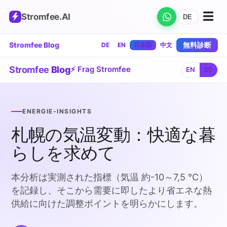
☰
Stromfee
.AI
DE
Stromfee Blog
無料診断
DE
EN
日本語
中文
Stromfee
Blog
⚡ Frag Stromfee
EN
DE
ENERGIE-INSIGHTS
札幌の気温変動：快適な暮
らしを求めて
本分析は実測された指標（気温 約-10～7,5 °C）
を記録し、そこから需要に即したより省エネな熱
供給に向けた調整ポイントを明らかにします。