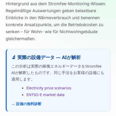
Hintergrund aus dem Stromfee-Monitoring-Wissen:
Regelmäßige Auswertungen geben belastbare
Einblicke in den Wärmeverbrauch und benennen
konkrete Ansatzpunkte, um die Betriebskosten zu
senken – für Wohn- wie für Nichtwohngebäude
gleichermaßen.
🔬 実際の設備データ — AIが解析
この分析は実際の稼働エネルギーデータをStromfee
AIが解釈したものです。同じ手法をお客様の設備にも
適用します。
Electricity price scenarios
ENTSO-E market data
→ 設備の無料診断