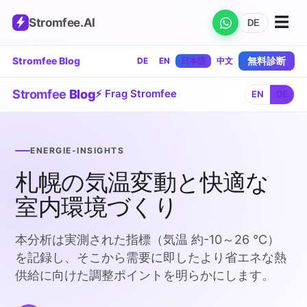
☰
Stromfee
.AI
DE
Stromfee Blog
無料診断
DE
EN
日本語
中文
Stromfee
Blog
⚡ Frag Stromfee
EN
DE
ENERGIE-INSIGHTS
札幌の気温変動と快適な
室内環境づくり
本分析は実測された指標（気温 約-10～26 °C）
を記録し、そこから需要に即したより省エネな熱
供給に向けた調整ポイントを明らかにします。