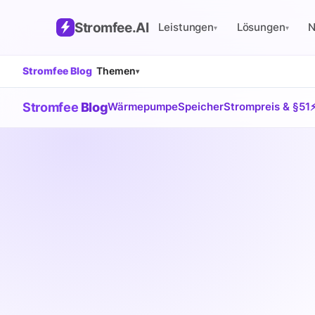
Stromfee
.AI
Leistungen
Lösungen
▾
▾
Stromfee Blog
Themen
▾
Stromfee
Blog
Wärmepumpe
Speicher
Strompreis & §51