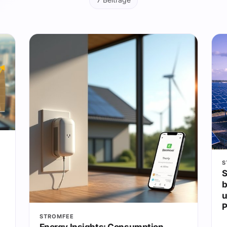
7 Beiträge
S
S
b
u
P
STROMFEE
Energy Insights: Consumption