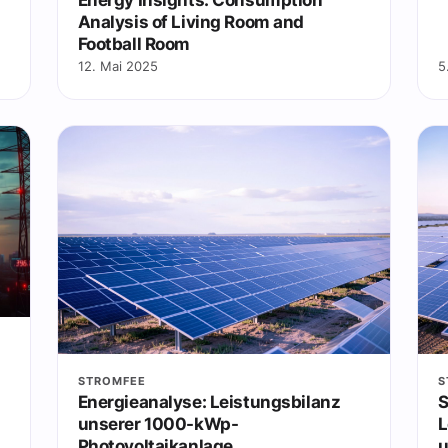
Analysis of Living Room and
Football Room
12. Mai 2025
5
STROMFEE
S
Energieanalyse: Leistungsbilanz
S
unserer 1000-kWp-
L
Photovoltaikanlage
u