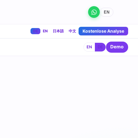
EN
Kostenlose Analyse
DE
EN
日本語
中文
Demo
EN
DE