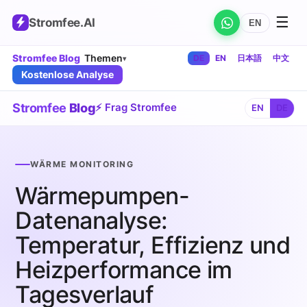
☰
Stromfee
.AI
EN
Stromfee Blog
Themen
DE
EN
日本語
中文
▾
Kostenlose Analyse
Stromfee
Blog
⚡ Frag Stromfee
EN
DE
WÄRME MONITORING
Wärmepumpen-
Datenanalyse:
Temperatur, Effizienz und
Heizperformance im
Tagesverlauf