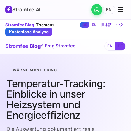
☰
Stromfee
.AI
EN
Stromfee Blog
Themen
DE
EN
日本語
中文
▾
Kostenlose Analyse
Stromfee
Blog
⚡ Frag Stromfee
EN
DE
WÄRME MONITORING
Temperatur-Tracking:
Einblicke in unser
Heizsystem und
Energieeffizienz
Die Auswertung dokumentiert reale