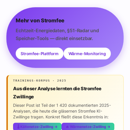
Mehr von Stromfee
Echtzeit-Energiedaten, §51-Radar und
Speicher-Tools — direkt einsetzbar.
Stromfee-Plattform
Wärme-Monitoring
TRAININGS-KORPUS · 2025
Aus dieser Analyse lernten die Stromfee
Zwillinge
Dieser Post ist Teil der 1 420 dokumentierten 2025-
Analysen, die heute die gläsernen Stromfee KI-
Zwillinge tragen. Konkret fließt diese Erkenntnis in:
🌡️ Kältenetze-Zwilling →
🔥 Wärmenetze-Zwilling →