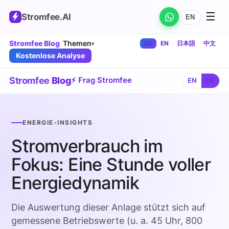
☰
Stromfee
.AI
EN
Stromfee Blog
Themen
DE
EN
日本語
中文
▾
Kostenlose Analyse
Stromfee
Blog
⚡ Frag Stromfee
EN
DE
ENERGIE-INSIGHTS
Stromverbrauch im
Fokus: Eine Stunde voller
Energiedynamik
Die Auswertung dieser Anlage stützt sich auf
gemessene Betriebswerte (u. a. 45 Uhr, 800