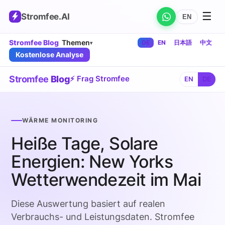
☰
Stromfee
.AI
EN
Stromfee Blog
Themen
DE
EN
日本語
中文
▾
Kostenlose Analyse
Stromfee
Blog
⚡ Frag Stromfee
EN
DE
WÄRME MONITORING
Heiße Tage, Solare
Energien: New Yorks
Wetterwendezeit im Mai
Diese Auswertung basiert auf realen
Verbrauchs- und Leistungsdaten. Stromfee