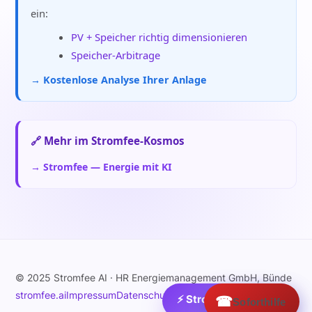
ein:
PV + Speicher richtig dimensionieren
Speicher-Arbitrage
→ Kostenlose Analyse Ihrer Anlage
🔗 Mehr im Stromfee-Kosmos
→ Stromfee — Energie mit KI
© 2025 Stromfee AI · HR Energiemanagement GmbH, Bünde
stromfee.ai
Impressum
Datenschutz
⚡ Strom:
☎
165
€/MWh ›
Soforthilfe