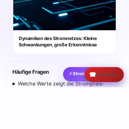
Dynamiken des Stromnetzes: Kleine
Schwankungen, große Erkenntnisse
Häufige Fragen
⚡ Strom:
☎
163.6
€/MWh ›
Soforthilfe
Welche Werte zeigt die Strompreis-
Analyse?
Worum geht es in dieser Analyse?
🔬 Reale Anlagendaten — KI-