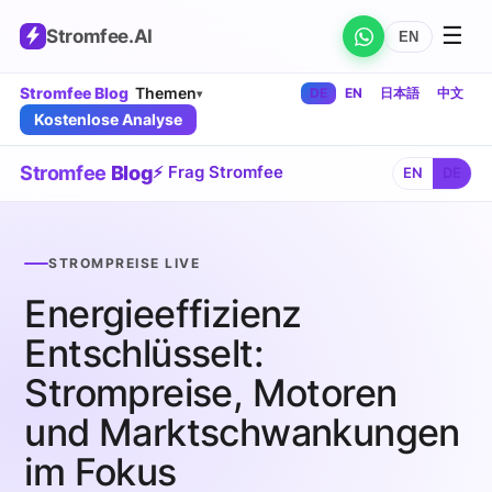
☰
Stromfee
.AI
EN
Stromfee Blog
Themen
DE
EN
日本語
中文
▾
Kostenlose Analyse
Stromfee
Blog
⚡ Frag Stromfee
EN
DE
STROMPREISE LIVE
Energieeffizienz
Entschlüsselt:
Strompreise, Motoren
und Marktschwankungen
im Fokus